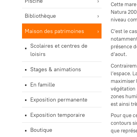
Piscine
Cette mare 
Natura 200
Bibliothèque
niveau comm
Maison des patrimoines
C’est le ca
notamment l
Scolaires et centres de
présence de
loisirs
d’aout.
Contraireme
Stages & animations
l’espace. L
maximiser l
En famille
végétation 
zones humi
Exposition permanente
est ainsi t
Exposition temporaire
Pour que ce
contours si
Boutique
que représ