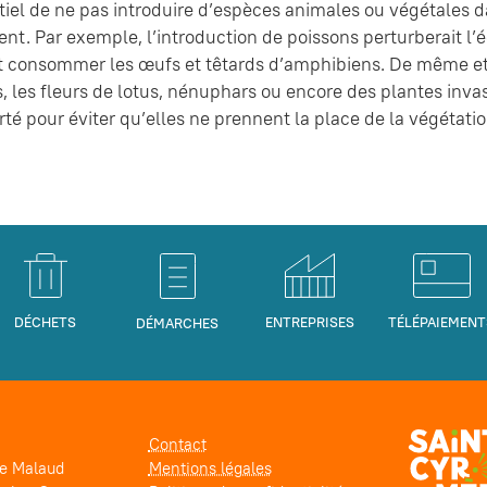
ntiel de ne pas introduire d’espèces animales ou végétales d
nt. Par exemple, l’introduction de poissons perturberait l’
consommer les œufs et têtards d’amphibiens. De même et 
, les fleurs de lotus, nénuphars ou encore des plantes invas
rté pour éviter qu’elles ne prennent la place de la végétatio
DÉCHETS
ENTREPRISES
TÉLÉPAIEMENT
DÉMARCHES
Contact
pe Malaud
Mentions légales