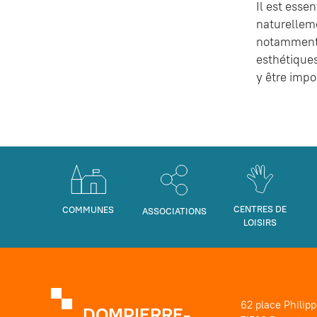
Il est esse
naturelleme
notamment 
esthétiques
y être impo
CENTRES DE
COMMUNES
ASSOCIATIONS
LOISIRS
62 place Philip
DOMPIERRE-