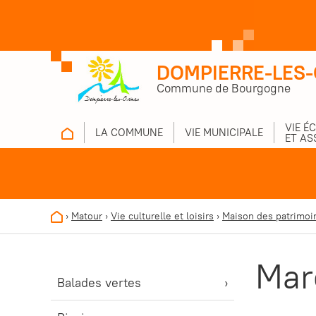
DOMPIERRE-LES
Commune de Bourgogne
VIE É
LA COMMUNE
VIE MUNICIPALE
ET AS
›
Matour
›
Vie culturelle et loisirs
›
Maison des patrimoi
Mar
Balades vertes