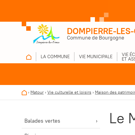
DOMPIERRE-LES
Commune de Bourgogne
VIE É
LA COMMUNE
VIE MUNICIPALE
ET AS
›
Matour
›
Vie culturelle et loisirs
›
Maison des patrimoi
Le 
Balades vertes