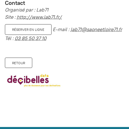
Contact
Organisé par : Lab71
Site :
http://www.lab71.fr/
E-mail :
lab71@saoneetloire71.fr
RÉSERVER EN LIGNE
Tél :
03 85 50 37 10
RETOUR