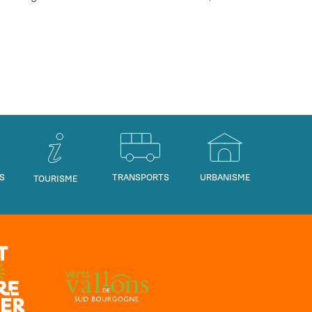
S
TRANSPORTS
URBANISME
TOURISME