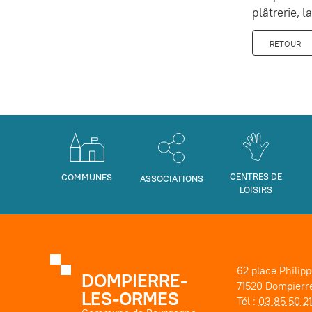
plâtrerie, 
RETOUR
CENTRES DE
COMMUNES
ASSOCIATIONS
LOISIRS
62 place Philip
DOMPIERRE-
71520 Dompierr
LES-ORMES
Tél :
03 85 50 2