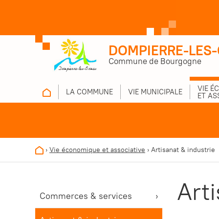
DOMPIERRE-LES
Commune de Bourgogne
VIE É
LA COMMUNE
VIE MUNICIPALE
ET AS
›
Vie économique et associative
›
Artisanat & industrie
Arti
Commerces & services