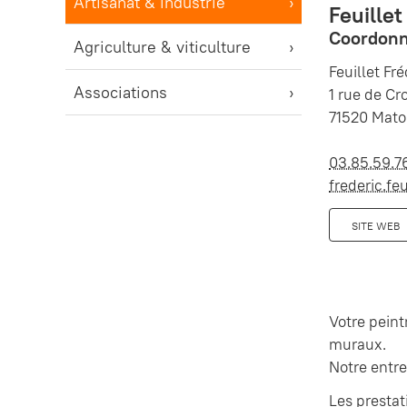
Artisanat & industrie
Feuillet
Coordonn
Agriculture & viticulture
Feuillet Fr
Associations
1 rue de C
71520 Mato
03.85.59.76
frederic.f
SITE WEB
Votre peint
muraux.
Notre entre
Les prestat