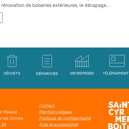
la rénovation de boiseries extérieures, le décapage…
DÉCHETS
ENTREPRISES
TÉLÉPAIEMENT
DÉMARCHES
Contact
pe Malaud
Mentions légales
e-les-Ormes
Politique de confidentialité
1 34
Aide et accessibilité