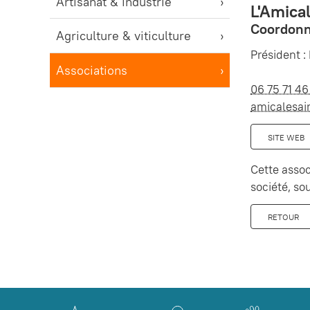
Artisanat & industrie
L'Amica
Coordonn
Agriculture & viticulture
Président 
Associations
06 75 71 46
amicalesai
SITE WEB
Cette asso
société, s
RETOUR